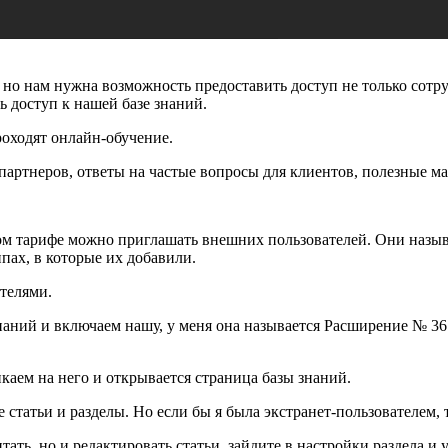
, но нам нужна возможность предоставить доступ не только сот
ь доступ к нашей базе знаний.
роходят онлайн-обучение.
партнеров, ответы на частые вопросы для клиентов, полезные м
ом тарифе можно приглашать внешних пользователей. Они назы
ппах, в которые их добавили.
телями.
аний и включаем нашу, у меня она называется Расширение № 36
каем на него и открывается страница базы знаний.
татьи и разделы. Но если бы я была экстранет-пользователем, то
ть, но и редактировать статьи, зайдите в настройки раздела и у