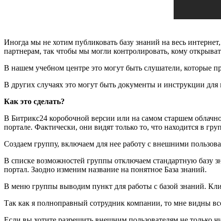
Иногда мы не хотим публиковать базу знаний на весь интернет
партнерам, так чтобы мы могли контролировать, кому открыват
В нашем учебном центре это могут быть слушатели, которые п
В других случаях это могут быть документы и инструкции для 
Как это сделать?
В Битрикс24 коробочной версии или на самом старшем облачн
портале. Фактически, они видят только то, что находится в гру
Создаем группу, включаем для нее работу с внешними пользова
В списке возможностей группы отключаем стандартную базу зн
портал. Заодно изменим название на понятное База знаний.
В меню группы выводим пункт для работы с базой знаний. Кли
Так как я полноправный сотрудник компании, то мне видны все с
Если вы хотите разрешить внешним пользователям не только чита