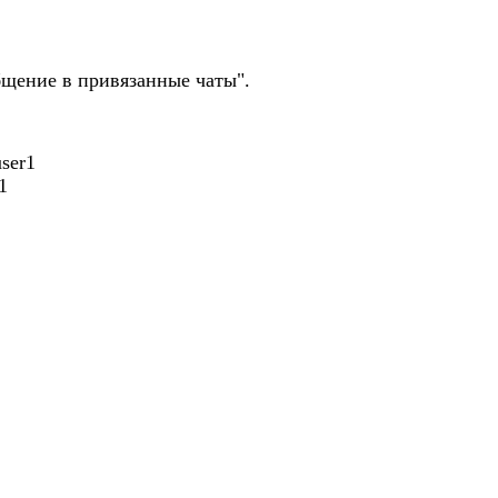
общение в привязанные чаты".
ser1
1