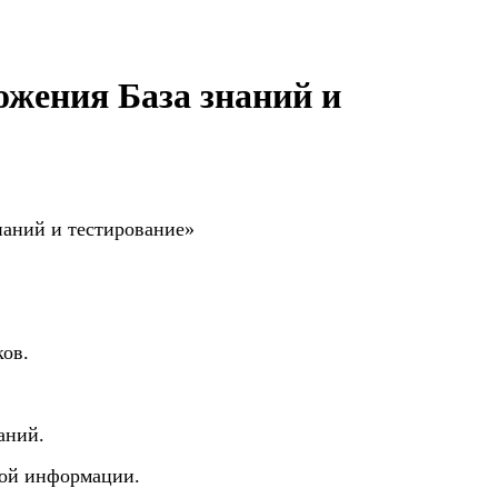
ожения База знаний и
наний и тестирование»
ков.
аний.
мой информации.